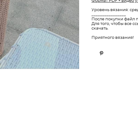
Формат PDF + видео 
Уровень вязания: сре
________________
После покупки файл п
Для того, чтобы все 
скачать.
Приятного вязания!