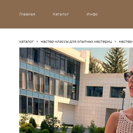
Главная
Каталог
Инфо
каталог
>
мастер-классы для опытных мастериц
>
мастер