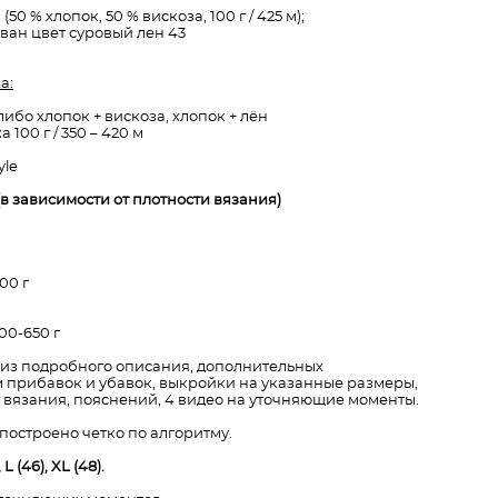
0 % хлопок, 50 % вискоза, 100 г / 425 м);
ван цвет суровый лен 43
а:
либо хлопок + вискоза, хлопок + лён
100 г / 350 – 420 м
yle
(в зависимости от плотности вязания)
00 г
:
00-650 г
 из подробного описания, дополнительных
 прибавок и убавок, выкройки на указанные размеры,
вязания, пояснений, 4 видео на уточняющие моменты.
построено четко по алгоритму.
L (46), XL (48).