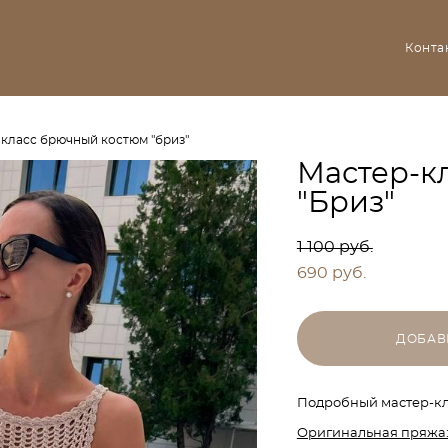
Конта
-класс брючный костюм "бриз"
Мастер-к
"Бриз"
1 100 pуб.
690 pуб.
ДОБАВ
Подробный мастер-кл
Оригинальная пряжа