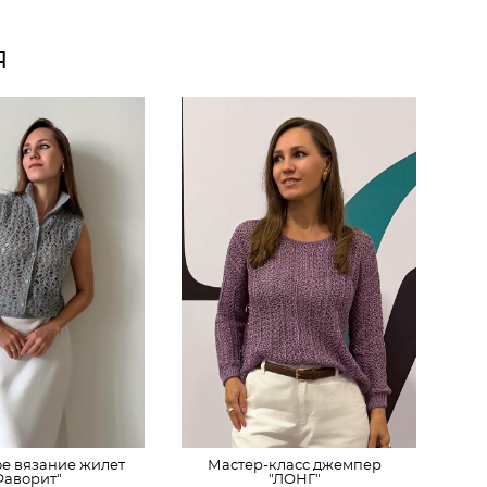
я
е вязание жилет
Мастер-класс джемпер
Фаворит"
"ЛОНГ"