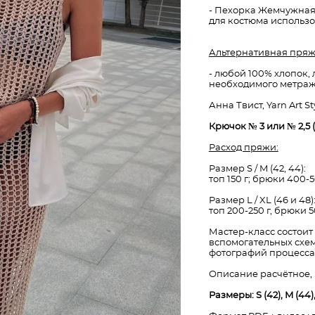
- Пехорка Жемчужная (5
для костюма использо
Альтернативная пряж
- любой 100% хлопок, 
необходимого метража 
Анна Твист, Yarn Art St
Крючок № 3 или № 2,5 
Расход пряжи:
Размер S / M (42, 44):
топ 150 г; брюки 400-5
Размер L / XL (46 и 48)
топ 200-250 г, брюки 5
Мастер-класс состоит
вспомогательных схем
фотографий процесса 
Описание расчётное, 
Размеры: S (42), M (44), 