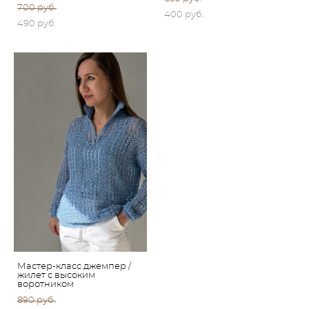
700 pуб.
400 pуб.
490 pуб.
Мастер-класс джемпер /
жилет с высоким
воротником
890 pуб.